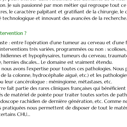
on. Je suis passionné par mon métier qui regroupe tout ce q
es, le caractère palpitant et gratifiant de la chirurgie, le
té technologique et innovant des avancées de la recherche
ntervention ?
ste : entre l’opération d’une tumeur au cerveau et d’une fr
terventions très variées, programmées ou non : scolioses,
chidiennes et hypophysaires, tumeurs du cerveau, traumato
e, hernies discales… Le domaine est vraiment étendu.
nous avons l’expertise pour toutes ces pathologies. Nous p
e la colonne, hydrocéphalie aiguë, etc.) et les pathologies 
ou leur cancérologue : méningiome, métastases, etc.
rre fait partie des rares cliniques françaises qui bénéficien
 de matériel de pointe pour traiter toutes sortes de path
 endoscope rachidien de dernière génération, etc. Comme n
ons pratiquées nous permettent de disposer de tout le maté
certains CHU…