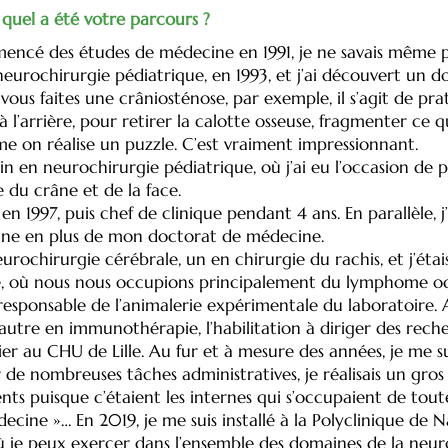
quel a été votre parcours ?
ommencé des études de médecine en 1991, je ne savais même p
 en neurochirurgie pédiatrique, en 1993, et j’ai découvert u
ous faites une crâniosténose, par exemple, il s’agit de prati
à l’arrière, pour retirer la calotte osseuse, fragmenter ce qui
e on réalise un puzzle. C’est vraiment impressionnant.
in en neurochirurgie pédiatrique, où j’ai eu l’occasion de
 du crâne et de la face.
n 1997, puis chef de clinique pendant 4 ans. En parallèle, j
aine en plus de mon doctorat de médecine.
eurochirurgie cérébrale, un en chirurgie du rachis, et j’éta
 où nous nous occupions principalement du lymphome ocul
responsable de l’animalerie expérimentale du laboratoire. 
autre en immunothérapie, l’habilitation à diriger des reche
lier au CHU de Lille. Au fur et à mesure des années, je me 
ar de nombreuses tâches administratives, je réalisais un gro
s puisque c’étaient les internes qui s’occupaient de toutes
cine »… En 2019, je me suis installé à la Polyclinique de N
où je peux exercer dans l’ensemble des domaines de la neur