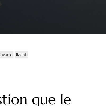
Navarre
Rachis
stion que le