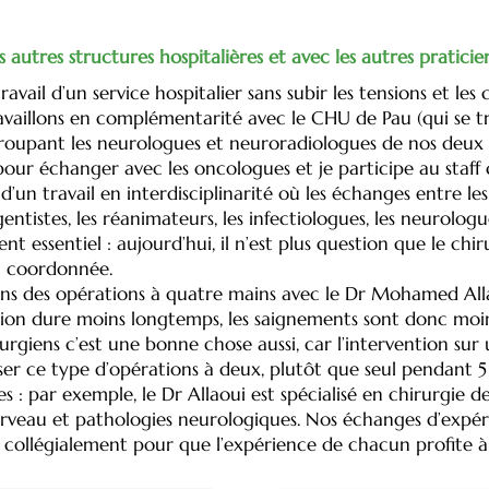
 autres structures hospitalières et avec les autres praticie
travail d’un service hospitalier sans subir les tensions et les
availlons en complémentarité avec le CHU de Pau (qui se tro
roupant les neurologues et neuroradiologues de nos deux en
pour échanger avec les oncologues et je participe au staff 
it d’un travail en interdisciplinarité où les échanges entre 
ntistes, les réanimateurs, les infectiologues, les neurologue
 essentiel : aujourd’hui, il n’est plus question que le chir
et coordonnée.
uons des opérations à quatre mains avec le Dr Mohamed All
ntion dure moins longtemps, les saignements sont donc moin
rurgiens c’est une bonne chose aussi, car l’intervention sur 
liser ce type d’opérations à deux, plutôt que seul pendant 5
es : par exemple, le Dr Allaoui est spécialisé en chirurgie
rveau et pathologies neurologiques. Nos échanges d’expér
s collégialement pour que l’expérience de chacun profite à