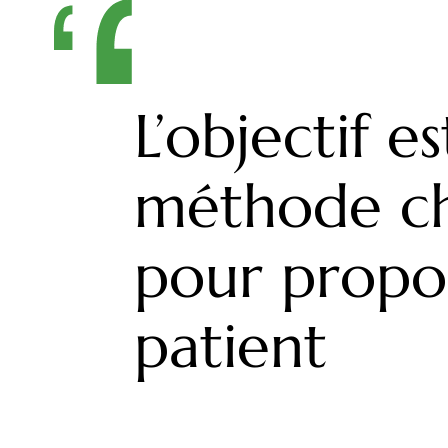
L’objectif e
méthode chi
pour propos
patient