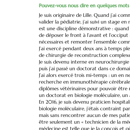
Pouvez-vous nous dire en quelques mots 
Je suis originaire de Lille. Quand j’ai c
valider la pédiatrie, j’ai suivi un stage
est une discipline démonstrative : quand v
de déposer le front à l’avant et l’occiput 
nécessaires et remonter l’ensemble comm
J’ai exercé pendant deux ans à temps ple
de chirurgie de reconstruction complexe
Je suis devenu interne en neurochirurgie e
puis j’ai passé un doctorat dans ce dom
J’ai alors exercé trois mi-temps : un en n
recherche en immunothérapie cérébrale,
diplômes vétérinaires pour pouvoir être 
un doctorat en biologie moléculaire, un 
En 2016, je suis devenu praticien hospita
biologie moléculaire, j’étais contraint p
mais sans rencontrer aucun de mes patient
être seulement un « technicien de la méde
médecine est telle que je la conçois et 