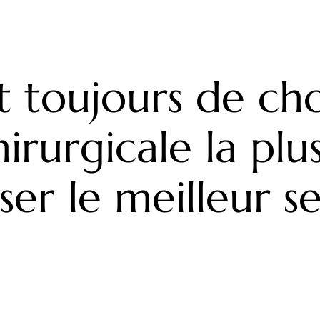
st toujours de cho
rurgicale la plu
er le meilleur se