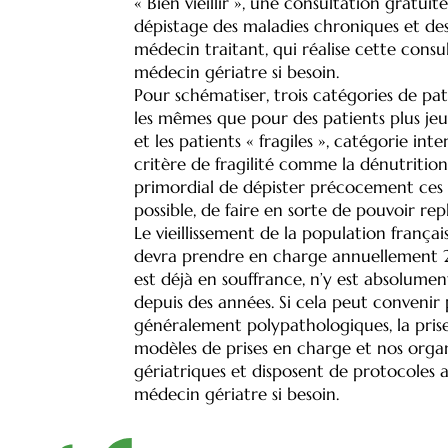
« Bien vieillir », une consultation gratui
dépistage des maladies chroniques et des
médecin traitant, qui réalise cette consult
médecin gériatre si besoin.
Pour schématiser, trois catégories de pati
les mêmes que pour des patients plus jeune
et les patients « fragiles », catégorie i
critère de fragilité comme la dénutrition, l
primordial de dépister précocement ces cr
possible, de faire en sorte de pouvoir rep
Le vieillissement de la population françai
devra prendre en charge annuellement 2
est déjà en souffrance, n’y est absolument
depuis des années. Si cela peut convenir
généralement polypathologiques, la prise 
modèles de prises en charge et nos organi
gériatriques et disposent de protocoles 
médecin gériatre si besoin.