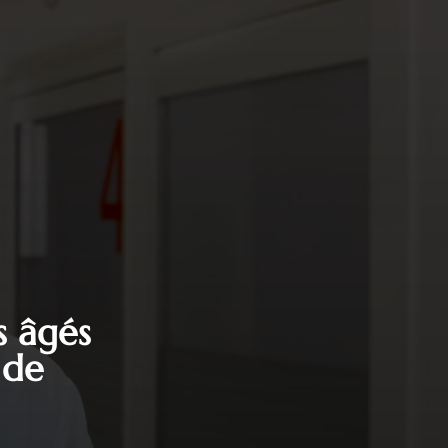
s âgés
 de