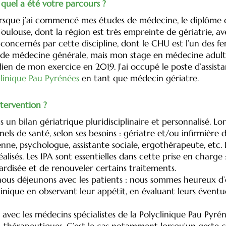
quel a été votre parcours ?
Lorsque j’ai commencé mes études de médecine, le diplôme d’
à Toulouse, dont la région est très empreinte de gériatrie
 concernés par cette discipline, dont le CHU est l’un des f
de médecine générale, mais mon stage en médecine adulte, 
dien de mon exercice en 2019. J’ai occupé le poste d’assist
linique Pau Pyrénées
en tant que médecin gériatre.
ntervention ?
 un bilan gériatrique pluridisciplinaire et personnalisé. Lo
nels de santé, selon ses besoins : gériatre et/ou infirmière
enne, psychologue, assistante sociale, ergothérapeute, etc
alisés. Les IPA sont essentielles dans cette prise en charg
ardisée et de renouveler certains traitements.
 nous déjeunons avec les patients : nous sommes heureux d’
nique en observant leur appétit, en évaluant leurs éventue
oit avec les médecins spécialistes de la Polyclinique Pau Pyré
é-thérapeutiques. C’est le cas notamment lorsqu’un geste c