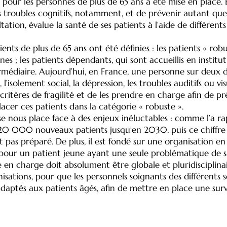
te pour les personnes de plus de 65 ans a été mise en place. 
 troubles cognitifs, notamment, et de prévenir autant que 
ation, évalue la santé de ses patients à l’aide de différents 
ents de plus de 65 ans ont été définies : les patients « robus
s ; les patients dépendants, qui sont accueillis en institut
ntermédiaire. Aujourd’hui, en France, une personne sur deux
’isolement social, la dépression, les troubles auditifs ou visu
itères de fragilité et de les prendre en charge afin de pré
lacer ces patients dans la catégorie « robuste ».
se nous place face à des enjeux inéluctables : comme l’a rap
0 000 nouveaux patients jusqu’en 2030, puis ce chiffre 
 pas préparé. De plus, il est fondé sur une organisation en 
 pour un patient jeune ayant une seule problématique de sa
en charge doit absolument être globale et pluridisciplinair
sations, pour que les personnels soignants des différents se
adaptés aux patients âgés, afin de mettre en place une surv