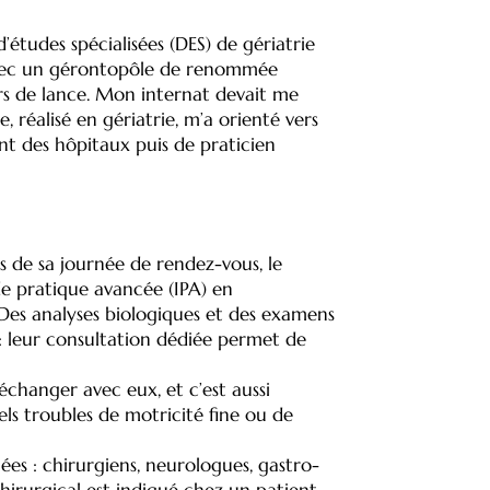
études spécialisées (DES) de gériatrie
, avec un gérontopôle de renommée
ers de lance. Mon internat devait me
réalisé en gériatrie, m’a orienté vers
ant des hôpitaux puis de praticien
rs de sa journée de rendez-vous, le
 de pratique avancée (IPA) en
. Des analyses biologiques et des examens
e : leur consultation dédiée permet de
échanger avec eux, et c’est aussi
ls troubles de motricité fine ou de
nées : chirurgiens, neurologues, gastro-
hirurgical est indiqué chez un patient