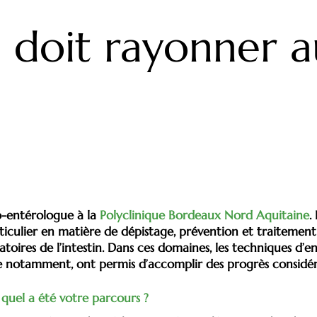
o
n
n
k
dl
n doit rayonner a
y
o-entérologue à la
Polyclinique Bordeaux Nord Aquitaine
.
rticulier en matière de dépistage, prévention et traitement 
oires de l’intestin. Dans ces domaines, les techniques d’en
use notamment, ont permis d’accomplir des progrès considér
quel a été votre parcours ?