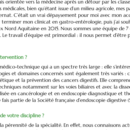
uis orientée vers la médecine après un détour par les classe
ns médicales, bien qu’étant issue d’un milieu agricole, mes p
ernat. C’était un vrai dépaysement pour moi avec mon acc
r y terminer mon clinicat en gastro-entérologie, puis j’ai 
aux Nord Aquitaine en 2015. Nous sommes une équipe de 7 
e
. Le travail d’équipe est primordial : il nous permet d’êtr
intervention ?
médico-technique qui a un spectre très large : elle s’intér
ologies et domaines concernés sont également très variés : 
nétique et la prévention des cancers digestifs. Elle compre
niques notamment sur les voies biliaires et avec la diss
lisée en cancérologie et en endoscopie diagnostique et thé
fais partie de la Société française d’endoscopie digestive (
 de votre discipline ?
r la pérennité de la spécialité. En effet, nous connaissons 