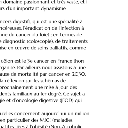
domaine passionnant et très vaste, et il
leurs d’un important dynamisme
ers digestifs, qui est une spécialité à
céreuses, l’éradication de l’infection à
venue du cancer du foie) ; en termes de
 diagnostic (coloscopie), de traitements
mise en œuvre de soins palliatifs, comme
u côlon est le 3e cancer en France (hors
anisé. Par ailleurs nous assistons à une
 cause de mortalité par cancer en 2030.
la réflexion sur les schémas de
r prochainement une mise à jour des
nts familiaux au 1er degré. Ce sujet a
ie et d’oncologie digestive (JFOD) qui
u’elles concernent aujourd’hui un million
en particulier des MICI (maladies
atites liées à l’obésité (Non-Alcoholic