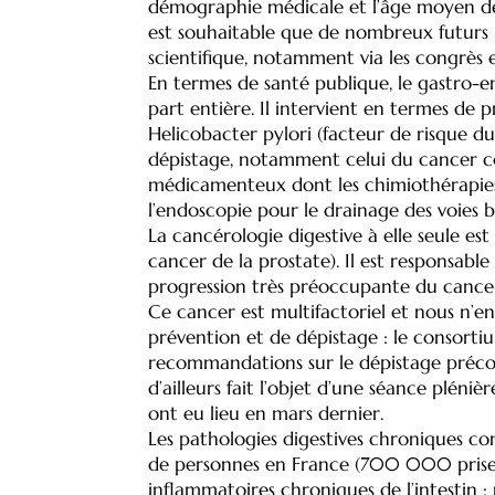
démographie médicale et l’âge moyen des 
est souhaitable que de nombreux futurs i
scientifique, notamment via les congrès 
En termes de santé publique, le gastro-en
part entière. Il intervient en termes de 
Helicobacter pylori (facteur de risque du
dépistage, notamment celui du cancer col
médicamenteux dont les chimiothérapies, d
l’endoscopie pour le drainage des voies b
La cancérologie digestive à elle seule es
cancer de la prostate). Il est responsabl
progression très préoccupante du cancer 
Ce cancer est multifactoriel et nous n’en
prévention et de dépistage : le consorti
recommandations sur le dépistage précoc
d’ailleurs fait l’objet d’une séance plén
ont eu lieu en mars dernier.
Les pathologies digestives chroniques co
de personnes en France (700 000 prises e
inflammatoires chroniques de l’intestin :