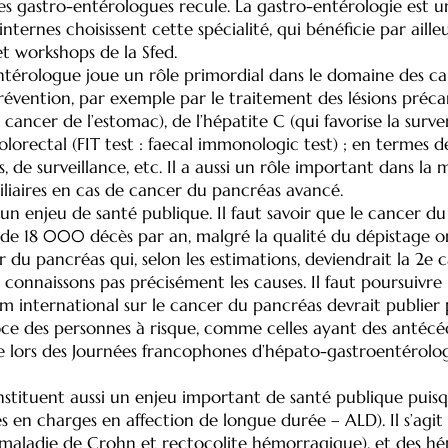
gastro-entérologues recule. La gastro-entérologie est un 
nternes choisissent cette spécialité, qui bénéficie par ail
et workshops de la Sfed.
térologue joue un rôle primordial dans le domaine des canc
prévention, par exemple par le traitement des lésions précan
 cancer de l’estomac), de l’hépatite C (qui favorise la sur
orectal (FIT test : faecal immonologic test) ; en termes de
e surveillance, etc. Il a aussi un rôle important dans la 
iliaires en cas de cancer du pancréas avancé.
t un enjeu de santé publique. Il faut savoir que le cancer d
e de 18 000 décès par an, malgré la qualité du dépistage org
du pancréas qui, selon les estimations, deviendrait la 2e
 connaissons pas précisément les causes. Il faut poursuivre 
um international sur le cancer du pancréas devrait publie
e des personnes à risque, comme celles ayant des antécéde
ière lors des Journées francophones d’hépato-gastroentérolog
nstituent aussi un enjeu important de santé publique puisq
n charges en affection de longue durée – ALD). Il s’agit 
 maladie de Crohn et rectocolite hémorragique), et des hép