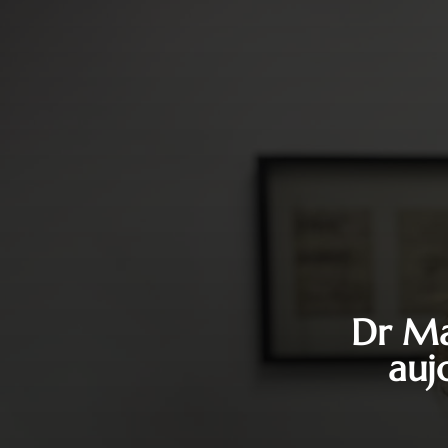
Dr Ma
auj