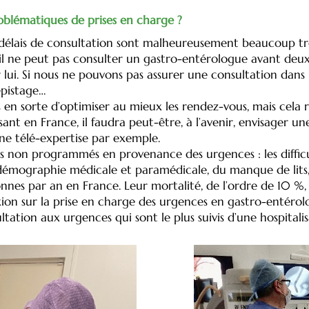
roblématiques de prises en charge ?
 délais de consultation sont malheureusement beaucoup t
u’il ne peut pas consulter un gastro-entérologue avant deux
lui. Si nous ne pouvons pas assurer une consultation dans le
dépistage…
n sorte d’optimiser au mieux les rendez-vous, mais cela res
t en France, il faudra peut-être, à l’avenir, envisager une
ne télé-expertise par exemple.
 non programmés en provenance des urgences : les difficul
a démographie médicale et paramédicale, du manque de lits, 
s par an en France. Leur mortalité, de l’ordre de 10 %, e
on sur la prise en charge des urgences en gastro-entérologi
ltation aux urgences qui sont le plus suivis d’une hospitalis