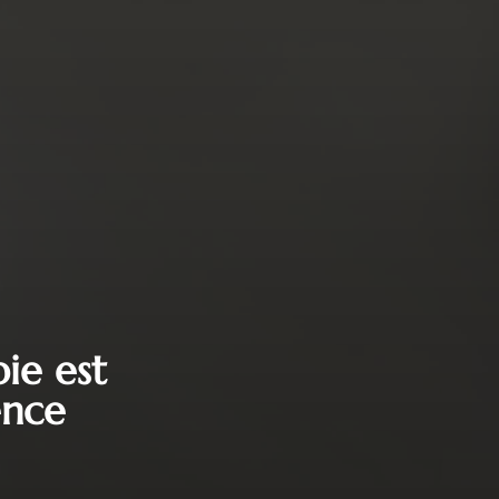
ie est
ence