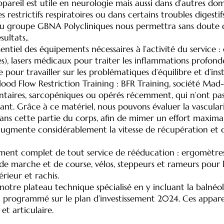
pareil est utile en neurologie mais aussi dans d’autres do
 restrictifs respiratoires ou dans certains troubles digesti
s du groupe GBNA Polycliniques nous permettra sans doute
ultats,.
iel des équipements nécessaires à l’activité du service : 
), lasers médicaux pour traiter les inflammations profon
pour travailler sur les problématiques d’équilibre et d’insta
ood Flow Restriction Training : BFR Training, société Mad
ntaires, sarcopéniques ou opérés récemment, qui n’ont pas 
tant. Grâce à ce matériel, nous pouvons évaluer la vascul
n dans cette partie du corps, afin de mimer un effort maxima
ela augmente considérablement la vitesse de récupération e
pement complet de tout service de rééducation : ergomètres
s de marche et de course, vélos, steppeurs et rameurs pour 
rieur et rachis.
otre plateau technique spécialisé en y incluant la balnéolo
 est programmé sur le plan d’investissement 2024. Ces appar
et articulaire.