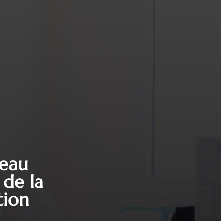
teau
 de la
tion