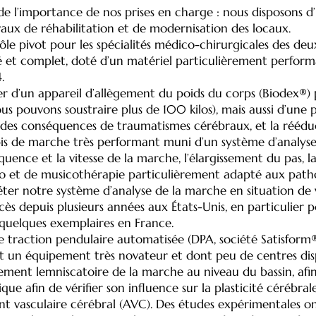
de l’importance de nos prises en charge : nous disposons d
aux de réhabilitation et de modernisation des locaux.
rôle pivot pour les spécialités médico-chirurgicales des d
é et complet, doté d’un matériel particulièrement perform
.
 d’un appareil d’allègement du poids du corps (Biodex®) po
us pouvons soustraire plus de 100 kilos), mais aussi d’une
 et des conséquences de traumatismes cérébraux, et la réédu
pis de marche très performant muni d’un système d’analyse
uence et la vitesse de la marche, l’élargissement du pas, la 
éo et de musicothérapie particulièrement adapté aux patho
éter notre système d’analyse de la marche en situation de 
ccès depuis plusieurs années aux États-Unis, en particulier
e quelques exemplaires en France.
de traction pendulaire automatisée (DPA, société Satisform
st un équipement très novateur et dont peu de centres disp
ement lemniscatoire de la marche au niveau du bassin, afin 
que afin de vérifier son influence sur la plasticité cérébr
t vasculaire cérébral (AVC). Des études expérimentales on