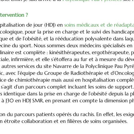
ntervention ?
italisation de jour (HDJ) en
soins médicaux et de réadapt
cologique, pour la prise en charge et le suivi des handicaps
e et de l’obésité, et la rééducation polyvalente dans laqu
decine du sport. Nous sommes deux médecins spécialisés e
plinaire est complète : kinésithérapeutes, ergothérapeute, 
ciale, infirmière, et elle s’étoffera au fur et à mesure du 
es autres services du site Navarre de la Polyclinique Pau P
tic, avec l’équipe du Groupe de Radiothérapie et d’Oncolo
rvice de chimiothérapie mais aussi en hospitalisation comp
s’agit d’un parcours complet incluant les soins de support.
 identique dans la prise en charge de l’obésité depuis la p
 J3 à J30 en HDJ SMR, en prenant en compte la dimension ph
n du parcours patients opérés du rachis. En effet, les exig
n étroite collaboration et en filières de soins organisées.