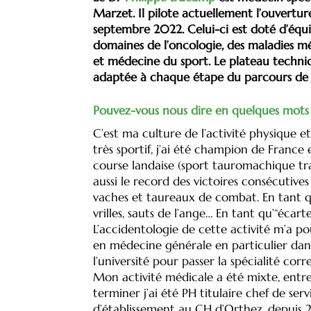
Marzet. Il pilote actuellement l’ouvertur
septembre 2022. Celui-ci est doté d’équi
domaines de l’oncologie, des maladies mé
et médecine du sport. Le plateau techniqu
adaptée à chaque étape du parcours de 
Pouvez-vous nous dire en quelques mots 
C’est ma culture de l’activité physique e
très sportif, j’ai été champion de France
course landaise (sport tauromachique tra
aussi le record des victoires consécutives 
vaches et taureaux de combat. En tant que 
vrilles, sauts de l’ange… En tant qu’“écart
L’accidentologie de cette activité m’a p
en médecine générale en particulier dans
l’université pour passer la spécialité cor
Mon activité médicale a été mixte, entre le
terminer j’ai été PH titulaire chef de s
d’établissement au CH d’Orthez, depuis 20