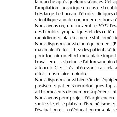
la marche après quelques séances. Cet ap
l’ampliation thoracique en cas de troubles
très large. Le bureau d’études clinique
scientifique afin de confirmer ces bons rés
Nous avons reçu mi-novembre 2022 l’essent
des troubles lymphatiques et des œdèmes
rachidiennes, plateforme de stabilométrie 
Nous disposons aussi d’un équipement (Bl
maximale d’effort chez des patients séde
pour fournir un effort musculaire impor
travailler et restreindre l’afflux sangui
à fournir. C’est très intéressant car c
effort musculaire moindre.
Nous disposons aussi bien sûr de l’équi
passive des patients neurologiques, tapi
arthromoteurs de membre supérieur, infé
Nous avons pour projet d’élargir encore n
sur le site, et le plateau d’isocinétisme
l’évaluation et la rééducation musculaire 