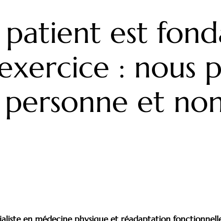
 patient est fon
exercice : nous 
 personne et no
aliste en médecine physique et réadaptation fonctionnell