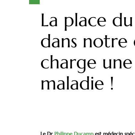
La place du
dans notre 
charge une
maladie !
Le Dr
Philippe Ducamp
est médecin spéci