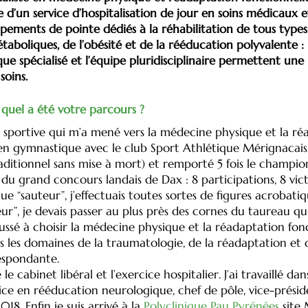
e d’un service d’hospitalisation de jour en soins médicaux 
pements de pointe dédiés à la réhabilitation de tous types
taboliques, de l’obésité et de la rééducation polyvalente 
e spécialisé et l’équipe pluridisciplinaire permettent une
soins.
quel a été votre parcours ?
t sportive qui m’a mené vers la médecine physique et la réa
 en gymnastique avec le club Sport Athlétique Mérignacais (
ditionnel sans mise à mort) et remporté 5 fois le champion
du grand concours landais de Dax : 8 participations, 8 victoi
“sauteur”, j’effectuais toutes sortes de figures acrobatique
eur”, je devais passer au plus près des cornes du taureau qui
oussé à choisir la médecine physique et la réadaptation fon
 les domaines de la traumatologie, de la réadaptation et 
respondante.
 cabinet libéral et l’exercice hospitalier. J’ai travaillé da
ervice en rééducation neurologique, chef de pôle, vice-prés
18. Enfin je suis arrivé à la
Polyclinique Pau Pyrénées
site