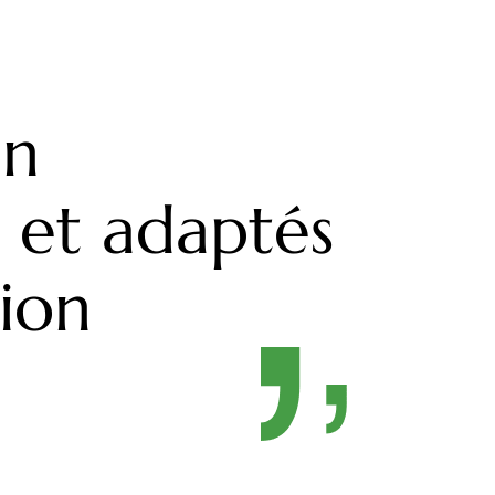
on
 et adaptés
ion