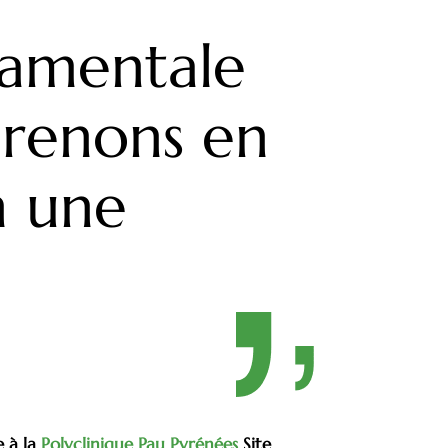
damentale
prenons en
n une
e à la
Polyclinique Pau Pyrénées
Site