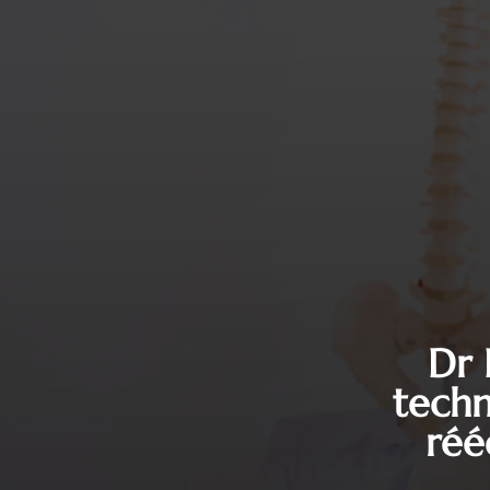
Dr 
techn
réé