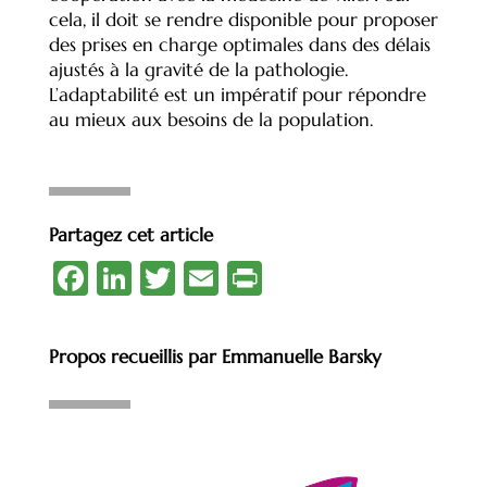
cela, il doit se rendre disponible pour proposer
des prises en charge optimales dans des délais
ajustés à la gravité de la pathologie.
L’adaptabilité est un impératif pour répondre
au mieux aux besoins de la population.
Partagez cet article
Fa
Li
T
E
Pr
c
n
wi
m
in
e
k
tt
ai
tF
Propos recueillis par Emmanuelle Barsky
b
e
er
l
ri
o
dI
e
o
n
n
k
dl